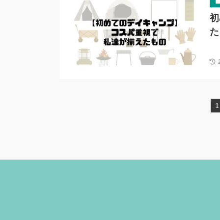
初
た
1