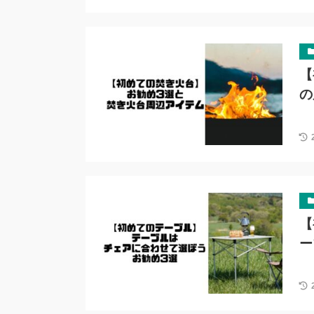
【
の
【
ー