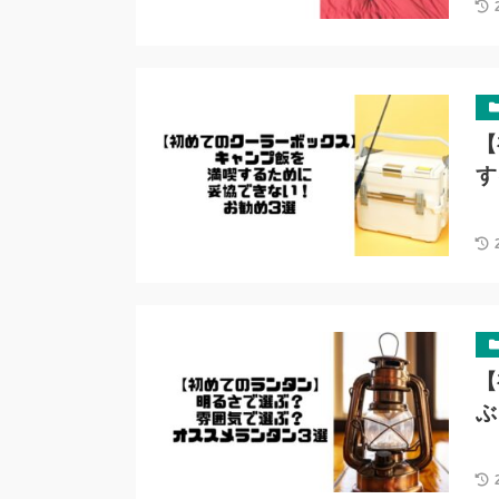
【
す
【
ぶ