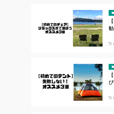
【
勧
【
び