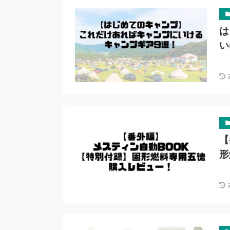
は
い
【
形