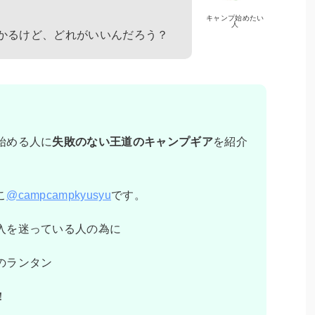
キャンプ始めたい
人
かるけど、どれがいいんだろう？
始める人に
失敗のない王道のキャンプギア
を紹介
こ
@campcampkyusyu
です。
入を迷っている人の為に
のランタン
！